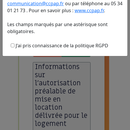
communication@ccpap.fr
ou par téléphone au 05 34
Bailleur 1
01 21 73 . Pour en savoir plus :
www.ccpap.fr
.
Personne physique
Les champs marqués par une astérisque sont
Personne morale
obligatoires.
Mandataire
Supprimer
Ajouter un
J'ai pris connaissance de la politique RGPD
un bailleur
bailleur
Informations
sur
l'autorisation
préalable de
mise en
location
délivrée pour le
logement